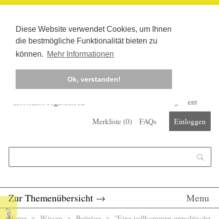
Diese Website verwendet Cookies, um Ihnen
die bestmögliche Funktionalität bieten zu
können.
Mehr Informationen
Ok, verstanden!
Kostenlos registrieren
Newsletter
Corona-Management
Merkliste (
0
)
FAQs
Einloggen
Suchformular
Suche
Zur Themenübersicht
→
Menu
Home
>
Wissen
>
Beiträge
> "Eine vollkommen unpolitische