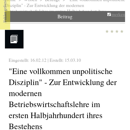
Sie sind hier
Disziplin" - Zur Entwicklung der modernen
Betriebswirtschaftslehre im ersten Halbjahrhundert ihres
merken
Beitrag
Bestehens
Eingestellt: 16.02.12 | Erstellt:
15.03.10
"Eine vollkommen unpolitische
Disziplin" - Zur Entwicklung der
modernen
Betriebswirtschaftslehre im
ersten Halbjahrhundert ihres
Bestehens