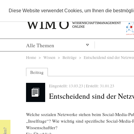
Diese Website verwendet Cookies, um Ihnen die bestmöglic
Alle Themen
Sie sind hier
Home
>
Wissen
>
Beiträge
> Entscheidend sind der Netzwerk
Beitrag
Eingestellt: 13.03.23 | Erstellt:
31.01.23
Entscheidend sind der Netzw
Welche sozialen Netzwerke stehen beim Social-Media-Pu
„Inselfrage“? Wie wichtig sind spezifische Social-Media-
Wissenschaftler?
Ein Überblick.