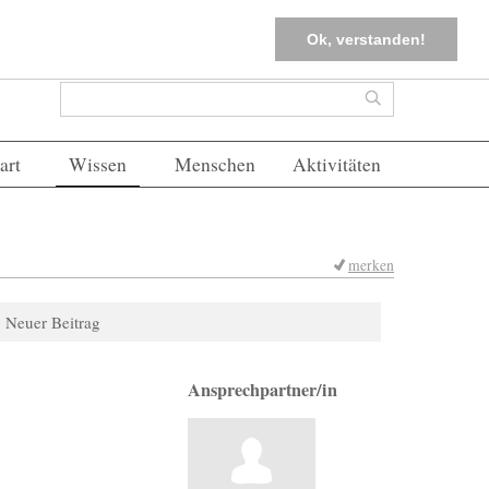
tter
Corona-Management
Merkliste (
0
)
FAQs
Einloggen
Ok, verstanden!
Suchformular
Suche
art
Wissen
Menschen
Aktivitäten
merken
Neuer Beitrag
Ansprechpartner/in