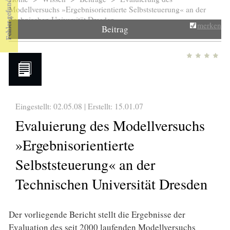
Sie sind hier
Modellversuchs »Ergebnisorientierte Selbststeuerung« an der
Technischen Universität Dresden
merken
Beitrag
Eingestellt: 02.05.08 | Erstellt:
15.01.07
Evaluierung des Modellversuchs
»Ergebnisorientierte
Selbststeuerung« an der
Technischen Universität Dresden
Der vorliegende Bericht stellt die Ergebnisse der
Evaluation des seit 2000 laufenden Modellversuchs