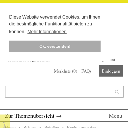
Diese Website verwendet Cookies, um Ihnen
die bestmögliche Funktionalität bieten zu
können.
Mehr Informationen
Ok, verstanden!
Kostenlos registrieren
Newsletter
Corona-Management
Merkliste (
0
)
FAQs
Einloggen
Suchformular
Suche
Zur Themenübersicht
→
Menu
Home
>
Wissen
>
Beiträge
> Evaluierung des