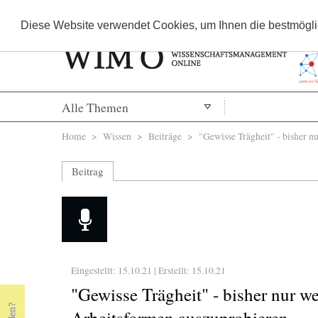
Diese Website verwendet Cookies, um Ihnen die bestmöglic
Alle Themen
Sie sind hier
Home
>
Wissen
>
Beiträge
> "Gewisse Trägheit" - bisher nu
Beitrag
Eingestellt: 15.10.21 | Erstellt:
15.10.21
"Gewisse Trägheit" - bisher nur 
Arbeitsformen auszuprobieren