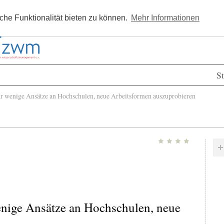
Kostenlos registrieren
Newsle
he Funktionalität bieten zu können.
Mehr Informationen
St
r wenige Ansätze an Hochschulen, neue Arbeitsformen auszuprobieren
wenige Ansätze an Hochschulen, neue