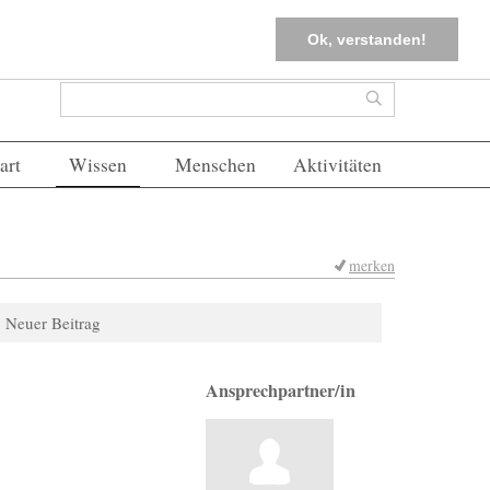
tter
Corona-Management
Merkliste (
0
)
FAQs
Einloggen
Ok, verstanden!
Suchformular
Suche
art
Wissen
Menschen
Aktivitäten
merken
Neuer Beitrag
Ansprechpartner/in