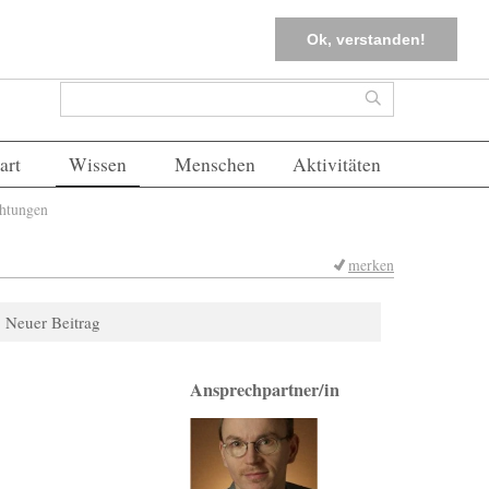
tter
Corona-Management
Merkliste (
0
)
FAQs
Einloggen
Ok, verstanden!
Suchformular
Suche
art
Wissen
Menschen
Aktivitäten
chtungen
merken
Neuer Beitrag
Ansprechpartner/in