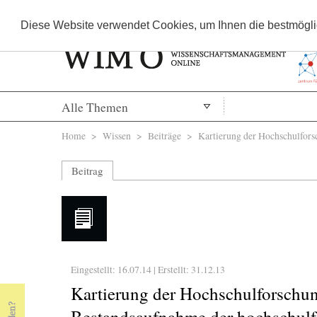
Diese Website verwendet Cookies, um Ihnen die bestmöglic
Alle Themen
Sie sind hier
Home
>
Wissen
>
Beiträge
> Kartierung der Hochschulforsc
Beitrag
Eingestellt: 16.07.14 | Erstellt:
31.12.13
Kartierung der Hochschulforschun
Bestandsaufnahme der hochschulf