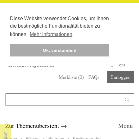
Diese Website verwendet Cookies, um Ihnen
die bestmögliche Funktionalität bieten zu
können.
Mehr Informationen
Ok, verstanden!
Kostenlos registrieren
Newsletter
Corona-Management
Merkliste (
0
)
FAQs
Einloggen
Suchformular
Suche
Zur Themenübersicht
→
Menu
Home
>
Wissen
>
Beiträge
> Kartierung der