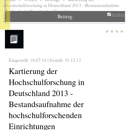
Sie sind hier
Hochschulforschung in Deutschland 2013 - Bestandsaufnahme
der hochschulforschenden Einrichtungen
merken
Beitrag
Eingestellt: 16.07.14 | Erstellt:
31.12.13
Kartierung der
Hochschulforschung in
Deutschland 2013 -
Bestandsaufnahme der
hochschulforschenden
Einrichtungen