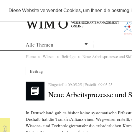
Diese Website verwendet Cookies, um Ihnen die bestmöglic
Alle Themen
Sie sind hier
Home
>
Wissen
>
Beiträge
> Neue Arbeitsprozesse und Skil
Beitrag
Eingestellt: 09.05.25 | Erstellt:
09.05.25
Neue Arbeitsprozesse und S
In Deutschland gab es bisher keine systematische Erfass
Deshalb hat die TransferAllianz einen Wegweiser erstellt,
Wissens- und Technologietransfer die erforderlichen Komp
Weiterbildungsangeboten auflistet.