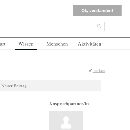
tter
Corona-Management
Merkliste (
0
)
FAQs
Einloggen
Ok, verstanden!
Suchformular
Suche
art
Wissen
Menschen
Aktivitäten
merken
Neuer Beitrag
Ansprechpartner/in