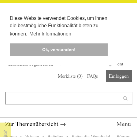
Diese Website verwendet Cookies, um Ihnen
die bestmögliche Funktionalität bieten zu
können.
Mehr Informationen
Ok, verstanden!
Kostenlos registrieren
Newsletter
Corona-Management
Merkliste (
0
)
FAQs
Einloggen
Suchformular
Suche
Zur Themenübersicht
→
Menu
Home
>
Wissen
>
Beiträge
> Rettet die Wandtafel! – Warum