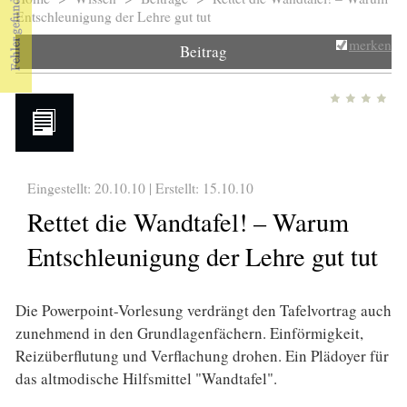
Sie sind hier
Entschleunigung der Lehre gut tut
merken
Beitrag
Eingestellt: 20.10.10 | Erstellt:
15.10.10
Rettet die Wandtafel! – Warum
Entschleunigung der Lehre gut tut
Die Powerpoint-Vorlesung verdrängt den Tafelvortrag auch
zunehmend in den Grundlagenfächern. Einförmigkeit,
Reizüberflutung und Verflachung drohen. Ein Plädoyer für
das altmodische Hilfsmittel "Wandtafel".