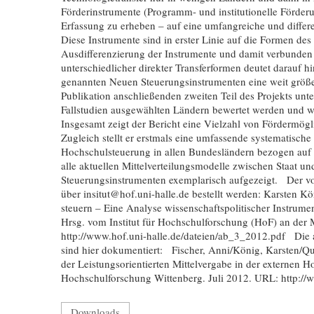
Förderinstrumente (Programm- und institutionelle Förder
Erfassung zu erheben – auf eine umfangreiche und differe
Diese Instrumente sind in erster Linie auf die Formen des 
Ausdifferenzierung der Instrumente und damit verbunden 
unterschiedlicher direkter Transferformen deutet darauf h
genannten Neuen Steuerungsinstrumenten eine weit größ
Publikation anschließenden zweiten Teil des Projekts unter
Fallstudien ausgewählten Ländern bewertet werden und w
Insgesamt zeigt der Bericht eine Vielzahl von Fördermögl
Zugleich stellt er erstmals eine umfassende systematische
Hochschulsteuerung in allen Bundesländern bezogen auf 
alle aktuellen Mittelverteilungsmodelle zwischen Staat 
Steuerungsinstrumenten exemplarisch aufgezeigt. Der vol
über insitut@hof.uni-halle.de bestellt werden: Karsten Kö
steuern – Eine Analyse wissenschaftspolitischer Instrum
Hrsg. vom Institut für Hochschulforschung (HoF) an der M
http://www.hof.uni-halle.de/dateien/ab_3_2012.pdf Die a
sind hier dokumentiert: Fischer, Anni/König, Karsten/Q
der Leistungsorientierten Mittelvergabe in der externen H
Hochschulforschung Wittenberg. Juli 2012. URL: http
Downloads