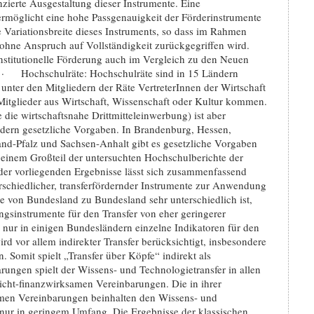
nzierte Ausgestaltung dieser Instrumente. Eine
rmöglicht eine hohe Passgenauigkeit der Förderinstrumente
e Variationsbreite dieses Instruments, so dass im Rahmen
 ohne Anspruch auf Vollständigkeit zurückgegriffen wird.
institutionelle Förderung auch im Vergleich zu den Neuen
t. · Hochschulräte: Hochschulräte sind in 15 Ländern
unter den Mitgliedern der Räte VertreterInnen der Wirtschaft
Mitglieder aus Wirtschaft, Wissenschaft oder Kultur kommen.
 die wirtschaftsnahe Drittmitteleinwerbung) ist aber
ndern gesetzliche Vorgaben. In Brandenburg, Hessen,
d-Pfalz und Sachsen-Anhalt gibt es gesetzliche Vorgaben
n einem Großteil der untersuchten Hochschulberichte der
der vorliegenden Ergebnisse lässt sich zusammenfassend
erschiedlicher, transferfördernder Instrumente zur Anwendung
 von Bundesland zu Bundesland sehr unterschiedlich ist,
ngsinstrumente für den Transfer von eher geringerer
nur in einigen Bundesländern einzelne Indikatoren für den
d vor allem indirekter Transfer berücksichtigt, insbesondere
Somit spielt „Transfer über Köpfe“ indirekt als
rungen spielt der Wissens- und Technologietransfer in allen
nicht-finanzwirksamen Vereinbarungen. Die in ihrer
amen Vereinbarungen beinhalten den Wissens- und
nur in geringem Umfang. Die Ergebnisse der klassischen