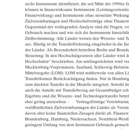
sechs Instrumente identifiziert, die seit Mitte der 1990e
können in finanzwirksame Instrumente (Leistungsorientie
Finanzwirkung) und Instrumente ohne monetäre Wirkung 
Zielvereinbarungen und Hochschulverträge ohne Finanzwi
Gegenstand der vorliegenden Analyse sind die Fragen, v
Gebrauch machen und wie sich die Instrumente hinsichtl
Zielbestimmung: Alle Länder weisen den Wissens- und Tec
aus. Häufig ist die Transferförderung eingebettet in die I
der Länder. Als Besonderheit betreiben Berlin und Bran
Steuerung: In den Hochschulgesetzen aller Länder wird d
Hochschulen“ beschrieben. Am umfangreichsten wird von
Mecklenburg-Vorpommern, Saarland, Schleswig-Holstein
Mittelvergabe (LOM): LOM wird mittlerweile von allen L
Transferformen Berücksichtigung finden. Nur in Hamburg
zum direkten Transfer in die Modelle integriert. Sowohl de
auch die Anteile mit Transferbezug am Gesamtbudget sc
Ergebnis sind die Wissens- und Technologietransfer bet
eher gering anzusehen. · Vertragsförmige Vereinbarunge
veröffentlichten Zielvereinbarungen der Länder als Verei
davon aber keine finanziellen Zusagen direkt ab. Finanz
Brandenburg, Hamburg, Niedersachsen, Nordrhein-Westfal
geringem Umfang von dem Instrument Gebrauch gemacht.