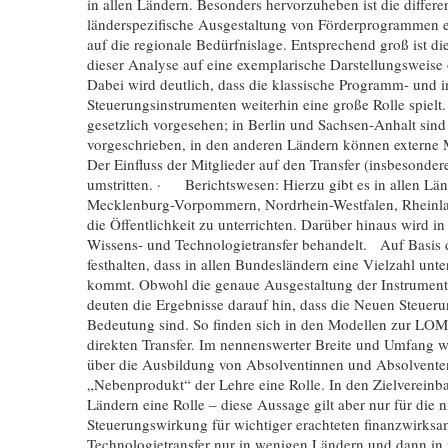
in allen Ländern. Besonders hervorzuheben ist die differe
länderspezifische Ausgestaltung von Förderprogrammen e
auf die regionale Bedürfnislage. Entsprechend groß ist di
dieser Analyse auf eine exemplarische Darstellungsweise
Dabei wird deutlich, dass die klassische Programm- und 
Steuerungsinstrumenten weiterhin eine große Rolle spiel
gesetzlich vorgesehen; in Berlin und Sachsen-Anhalt sind 
vorgeschrieben, in den anderen Ländern können externe 
Der Einfluss der Mitglieder auf den Transfer (insbesondere
umstritten. · Berichtswesen: Hierzu gibt es in allen Lä
Mecklenburg-Vorpommern, Nordrhein-Westfalen, Rheinlan
die Öffentlichkeit zu unterrichten. Darüber hinaus wird i
Wissens- und Technologietransfer behandelt. Auf Basis 
festhalten, dass in allen Bundesländern eine Vielzahl unt
kommt. Obwohl die genaue Ausgestaltung der Instrumente
deuten die Ergebnisse darauf hin, dass die Neuen Steueru
Bedeutung sind. So finden sich in den Modellen zur LOM 
direkten Transfer. Im nennenswerter Breite und Umfang wir
über die Ausbildung von Absolventinnen und Absolventen. 
„Nebenprodukt“ der Lehre eine Rolle. In den Zielvereinba
Ländern eine Rolle – diese Aussage gilt aber nur für die 
Steuerungswirkung für wichtiger erachteten finanzwirks
Technologietransfer nur in wenigen Ländern und dann in 