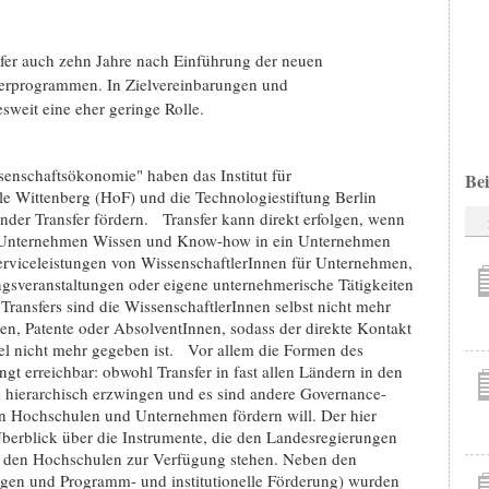
fer auch zehn Jahre nach Einführung der neuen
derprogrammen. In Zielvereinbarungen und
esweit eine eher geringe Rolle.
schaftsökonomie" haben das Institut für
Bei
le Wittenberg (HoF) und die Technologiestiftung Berlin
nder Transfer fördern. Transfer kann direkt erfolgen, wenn
m Unternehmen Wissen und Know-how in ein Unternehmen
erviceleistungen von WissenschaftlerInnen für Unternehmen,
ngsveranstaltungen oder eigene unternehmerische Tätigkeiten
Transfers sind die WissenschaftlerInnen selbst nicht mehr
onen, Patente oder AbsolventInnen, sodass der direkte Kontakt
l nicht mehr gegeben ist. Vor allem die Formen des
ingt erreichbar: obwohl Transfer in fast allen Ländern in den
m hierarchisch erzwingen und es sind andere Governance-
en Hochschulen und Unternehmen fördern will. Der hier
Überblick über die Instrumente, die den Landesregierungen
s den Hochschulen zur Verfügung stehen. Neben den
ngen und Programm- und institutionelle Förderung) wurden