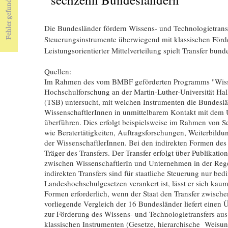
Die Bundesländer fördern Wissens- und Technologietrans
Steuerungsinstrumente überwiegend mit klassischen För
Leistungsorientierter Mittelverteilung spielt Transfer bund
Quellen:
Im Rahmen des vom BMBF geförderten Programms "Wissen
Hochschulforschung an der Martin-Luther-Universität Hal
(TSB) untersucht, mit welchen Instrumenten die Bundeslä
WissenschaftlerInnen in unmittelbarem Kontakt mit de
überführen. Dies erfolgt beispielsweise im Rahmen von S
wie Beratertätigkeiten, Auftragsforschungen, Weiterbildu
der WissenschaftlerInnen. Bei den indirekten Formen des 
Träger des Transfers. Der Transfer erfolgt über Publikati
zwischen WissenschaftlerIn und Unternehmen in der Rege
indirekten Transfers sind für staatliche Steuerung nur bed
Landeshochschulgesetzen verankert ist, lässt er sich kau
Formen erforderlich, wenn der Staat den Transfer zwisch
vorliegende Vergleich der 16 Bundesländer liefert einen 
zur Förderung des Wissens- und Technologietransfers au
klassischen Instrumenten (Gesetze, hierarchische Weisu