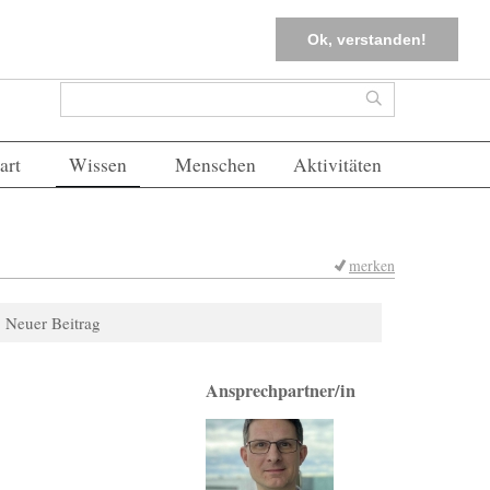
tter
Corona-Management
Merkliste (
0
)
FAQs
Einloggen
Ok, verstanden!
Suchformular
Suche
art
Wissen
Menschen
Aktivitäten
merken
Neuer Beitrag
Ansprechpartner/in