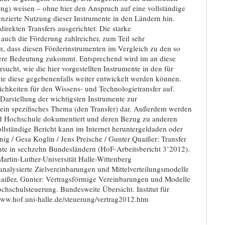
ung) weisen – ohne hier den Anspruch auf eine vollständige
nzierte Nutzung dieser Instrumente in den Ländern hin.
direkten Transfers ausgerichtet. Die starke
auch die Förderung zahlreicher, zum Teil sehr
in, dass diesen Förderinstrumenten im Vergleich zu den so
ere Bedeutung zukommt. Entsprechend wird im an diese
sucht, wie die hier vorgestellten Instrumente in den für
ie diese gegebenenfalls weiter entwickelt werden können.
ichkeiten für den Wissens- und Technologietransfer auf.
 Darstellung der wichtigsten Instrumente zur
ein spezifisches Thema (den Transfer) dar. Außerdem werden
und Hochschule dokumentiert und deren Bezug zu anderen
lständige Bericht kann im Internet heruntergeldaden oder
nig / Gesa Koglin / Jens Preische / Gunter Quaißer: Transfer
ente in sechzehn Bundesländern (HoF-Arbeitsbericht 3’2012).
artin-Luther-Universität Halle-Wittenberg
nalysierte Zielvereinbarungen und Mittelverteilungsmodelle
uaißer, Gunter: Vertragsförmige Vereinbarungen und Modelle
ochschulsteuerung. Bundesweite Übersicht. Institut für
://www.hof.uni-halle.de/steuerung/vertrag2012.htm