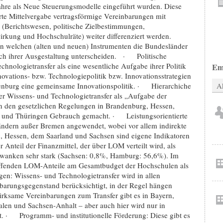
r Jahre als Neue Steuerungsmodelle eingeführt wurden. Diese
rte Mittelvergabe vertragsförmige Vereinbarungen mit
(Berichtswesen, politische Zielbestimmungen,
rkung und Hochschulräte) weiter differenziert werden.
on welchen (alten und neuen) Instrumenten die Bundesländer
ich ihrer Ausgestaltung unterscheiden. · Politische
hnologietransfer als eine wesentliche Aufgabe ihrer Politik
Em
nnovations- bzw. Technologiepolitik bzw. Innovationsstrategien
denburg eine gemeinsame Innovationspolitik. · Hierarchiche
Ak
er Wissens- und Technologietransfer als „Aufgabe der
 den gesetzlichen Regelungen in Brandenburg, Hessen,
 und Thüringen Gebrauch gemacht. · Leistungsorientierte
ändern außer Bremen angewendet, wobei vor allem indirekte
, Hessen, dem Saarland und Sachsen sind eigene Indikatoren
r Anteil der Finanzmittel, der über LOM verteilt wird, als
hwanken sehr stark (Sachsen: 0,8%, Hamburg: 56,6%). Im
reffenden LOM-Anteile am Gesamtbudget der Hochschulen als
n: Wissens- und Technologietransfer wird in allen
nbarungsgegenstand berücksichtigt, in der Regel hängen
wirksame Vereinbarungen zum Transfer gibt es in Bayern,
en und Sachsen-Anhalt – aber auch hier wird nur in
 · Programm- und institutionelle Förderung: Diese gibt es