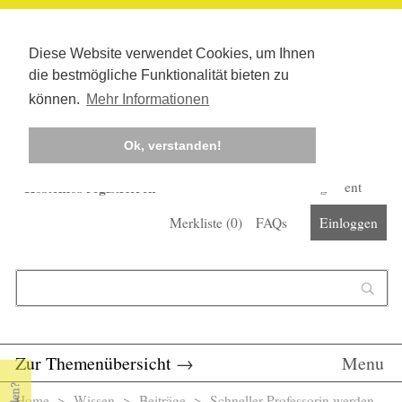
Diese Website verwendet Cookies, um Ihnen
die bestmögliche Funktionalität bieten zu
können.
Mehr Informationen
Ok, verstanden!
Kostenlos registrieren
Newsletter
Corona-Management
Merkliste (
0
)
FAQs
Einloggen
Suchformular
Suche
Zur Themenübersicht
→
Menu
Home
>
Wissen
>
Beiträge
> Schneller Professorin werden