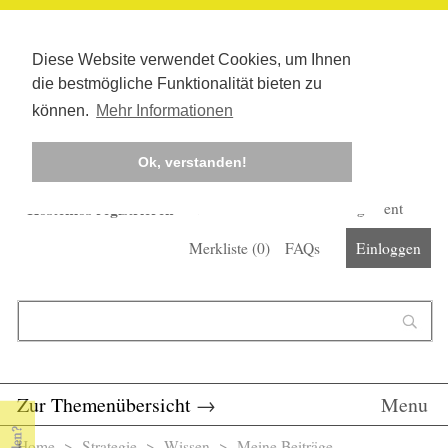
Diese Website verwendet Cookies, um Ihnen
die bestmögliche Funktionalität bieten zu
können.
Mehr Informationen
Ok, verstanden!
Kostenlos registrieren
Newsletter
Corona-Management
Merkliste (
0
)
FAQs
Einloggen
Suchformular
Suche
Zur Themenübersicht
→
Menu
Home
>
Strategie
> Wissen >
Meine Beiträge