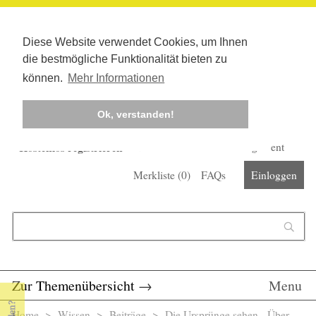
Diese Website verwendet Cookies, um Ihnen
die bestmögliche Funktionalität bieten zu
können.
Mehr Informationen
Ok, verstanden!
Kostenlos registrieren
Newsletter
Corona-Management
Merkliste (
0
)
FAQs
Einloggen
Suchformular
Suche
Zur Themenübersicht
→
Menu
Home
>
Wissen
>
Beiträge
> Die Ursprünge sehen - Über