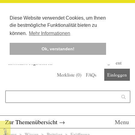
Diese Website verwendet Cookies, um Ihnen
die bestmögliche Funktionalität bieten zu
können.
Mehr Informationen
Ok, verstanden!
Kostenlos registrieren
Newsletter
Corona-Management
Merkliste (
0
)
FAQs
Einloggen
Suchformular
Suche
Zur Themenübersicht
→
Menu
Home
>
Wissen
>
Beiträge
> Eröffnung -