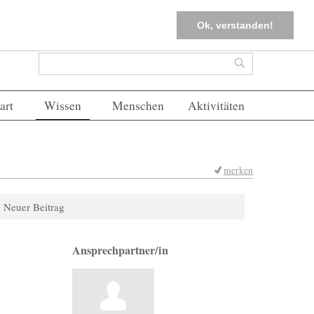
tter
Corona-Management
Merkliste (
0
)
FAQs
Einloggen
Ok, verstanden!
Suchformular
Suche
art
Wissen
Menschen
Aktivitäten
merken
Neuer Beitrag
Ansprechpartner/in