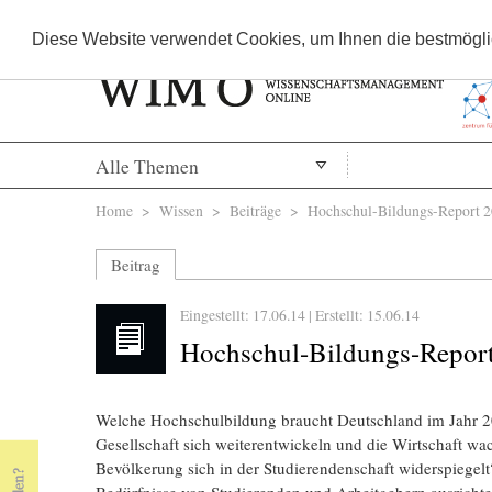
Diese Website verwendet Cookies, um Ihnen die bestmöglic
Alle Themen
Sie sind hier
Home
>
Wissen
>
Beiträge
> Hochschul-Bildungs-Report 
Beitrag
Eingestellt: 17.06.14 | Erstellt:
15.06.14
Hochschul-Bildungs-Repor
Welche Hochschulbildung braucht Deutschland im Jahr 2
Gesellschaft sich weiterentwickeln und die Wirtschaft wac
Bevölkerung sich in der Studierendenschaft widerspiegel
Bedürfnisse von Studierenden und Arbeitgebern ausricht