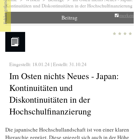
Sie sind hier
Kontinuitäten und Diskontinuitäten in der Hochschulfinanzierung
merken
Beitrag
Eingestellt: 18.01.24 | Erstellt:
31.10.24
Im Osten nichts Neues - Japan:
Kontinuitäten und
Diskontinuitäten in der
Hochschulfinanzierung
Die japanische Hochschullandschaft ist von einer klaren
Hierarchie geprägt. Diese spiegelt sich auch in der Höhe