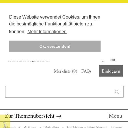
Diese Website verwendet Cookies, um Ihnen
die bestmögliche Funktionalität bieten zu
können.
Mehr Informationen
Ok, verstanden!
Kostenlos registrieren
Newsletter
Corona-Management
Merkliste (
0
)
FAQs
Einloggen
Suchformular
Suche
Zur Themenübersicht
→
Menu
Home
>
Wissen
>
Beiträge
> Im Osten nichts Neues - Japan: