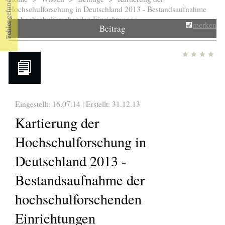
Sie sind hier
Hochschulforschung in Deutschland 2013 - Bestandsaufnahme
der hochschulforschenden Einrichtungen
merken
Beitrag
Eingestellt: 16.07.14 | Erstellt:
31.12.13
Kartierung der
Hochschulforschung in
Deutschland 2013 -
Bestandsaufnahme der
hochschulforschenden
Einrichtungen