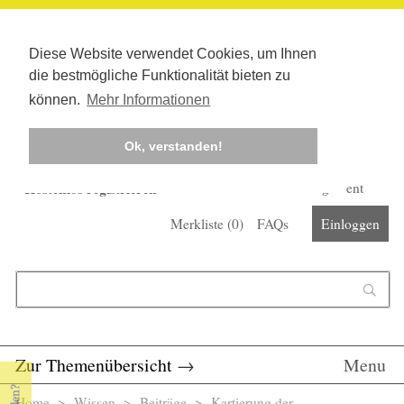
Diese Website verwendet Cookies, um Ihnen
die bestmögliche Funktionalität bieten zu
können.
Mehr Informationen
Ok, verstanden!
Kostenlos registrieren
Newsletter
Corona-Management
Merkliste (
0
)
FAQs
Einloggen
Suchformular
Suche
Zur Themenübersicht
→
Menu
Home
>
Wissen
>
Beiträge
> Kartierung der