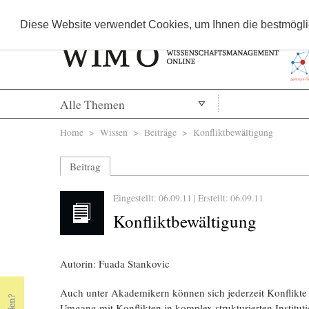
Diese Website verwendet Cookies, um Ihnen die bestmöglic
Alle Themen
Sie sind hier
Home
>
Wissen
>
Beiträge
> Konfliktbewältigung
Beitrag
Eingestellt: 06.09.11 | Erstellt:
06.09.11
Konfliktbewältigung
Autorin: Fuada Stankovic
Auch unter Akademikern können sich jederzeit Konflikte
Umgang mit Konflikten in komplex strukturierten Instituti