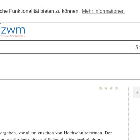
Kostenlos registrieren
Newsle
he Funktionalität bieten zu können.
Mehr Informationen
St
 ergeben, vor allem zuzeiten von Hochschulreformen. Der
onen erfordert daher auf Seiten der Hochschulleitung