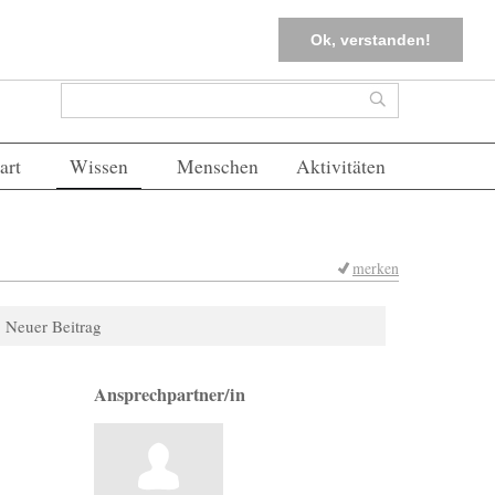
tter
Corona-Management
Merkliste (
0
)
FAQs
Einloggen
Ok, verstanden!
Suchformular
Suche
art
Wissen
Menschen
Aktivitäten
merken
Neuer Beitrag
Ansprechpartner/in