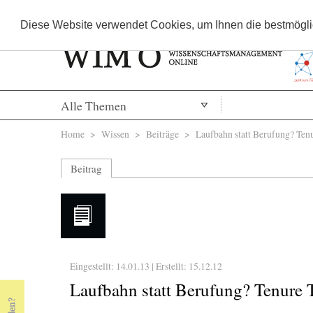
Diese Website verwendet Cookies, um Ihnen die bestmöglic
Alle Themen
Sie sind hier
Home
>
Wissen
>
Beiträge
> Laufbahn statt Berufung? Tenure
Beitrag
Eingestellt: 14.01.13 | Erstellt:
15.12.12
Laufbahn statt Berufung? Tenure T