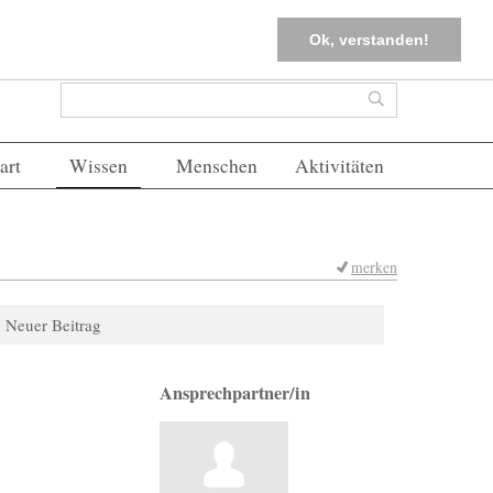
tter
Corona-Management
Merkliste (
0
)
FAQs
Einloggen
Ok, verstanden!
Suchformular
Suche
art
Wissen
Menschen
Aktivitäten
merken
Neuer Beitrag
Ansprechpartner/in