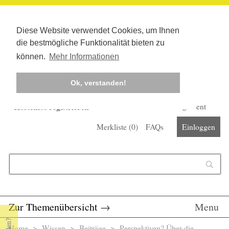
Diese Website verwendet Cookies, um Ihnen
die bestmögliche Funktionalität bieten zu
können.
Mehr Informationen
Ok, verstanden!
Kostenlos registrieren
Newsletter
Corona-Management
Merkliste (
0
)
FAQs
Einloggen
Suchformular
Suche
Zur Themenübersicht
→
Menu
Home
>
Wissen
>
Beiträge
> Perspektiven? Über die