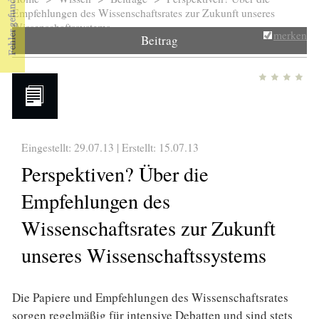
Sie sind hier
Empfehlungen des Wissenschaftsrates zur Zukunft unseres
Wissenschaftssystems
merken
Beitrag
Eingestellt: 29.07.13 | Erstellt:
15.07.13
Perspektiven? Über die
Empfehlungen des
Wissenschaftsrates zur Zukunft
unseres Wissenschaftssystems
Die Papiere und Empfehlungen des Wissenschaftsrates
sorgen regelmäßig für intensive Debatten und sind stets