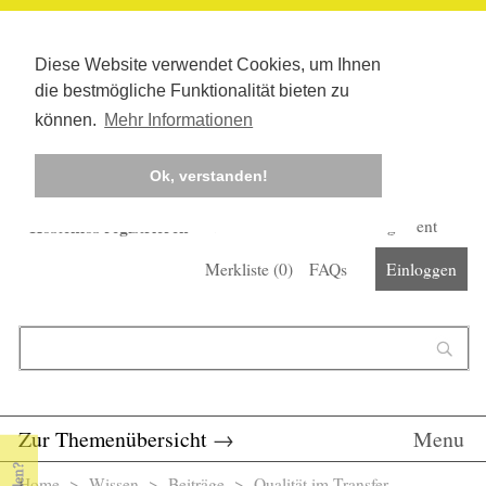
Diese Website verwendet Cookies, um Ihnen
die bestmögliche Funktionalität bieten zu
können.
Mehr Informationen
Ok, verstanden!
Kostenlos registrieren
Newsletter
Corona-Management
Merkliste (
0
)
FAQs
Einloggen
Suchformular
Suche
Zur Themenübersicht
→
Menu
Home
>
Wissen
>
Beiträge
> Qualität im Transfer