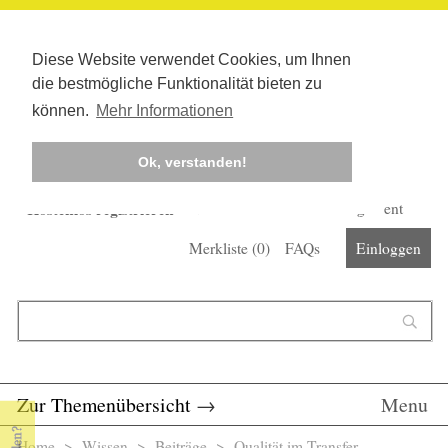
Diese Website verwendet Cookies, um Ihnen
die bestmögliche Funktionalität bieten zu
können.
Mehr Informationen
Ok, verstanden!
Kostenlos registrieren
Newsletter
Corona-Management
Merkliste (
0
)
FAQs
Einloggen
Suchformular
Suche
Zur Themenübersicht
→
Menu
Home
>
Wissen
>
Beiträge
> Qualität im Transfer