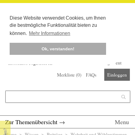
Diese Website verwendet Cookies, um Ihnen
die bestmögliche Funktionalität bieten zu
können.
Mehr Informationen
Ok, verstanden!
Kostenlos registrieren
Newsletter
Corona-Management
Merkliste (
0
)
FAQs
Einloggen
Suchformular
Suche
Zur Themenübersicht
→
Menu
Home
>
Wissen
>
Beiträge
> Wahrheit und Wählerstimmen -