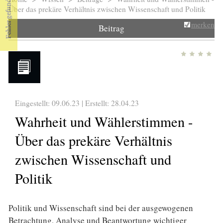
Sie sind hier
Über das prekäre Verhältnis zwischen Wissenschaft und Politik
merken
Beitrag
Eingestellt: 09.06.23 | Erstellt:
28.04.23
Wahrheit und Wählerstimmen -
Über das prekäre Verhältnis
zwischen Wissenschaft und
Politik
Politik und Wissenschaft sind bei der ausgewogenen
Betrachtung, Analyse und Beantwortung wichtiger