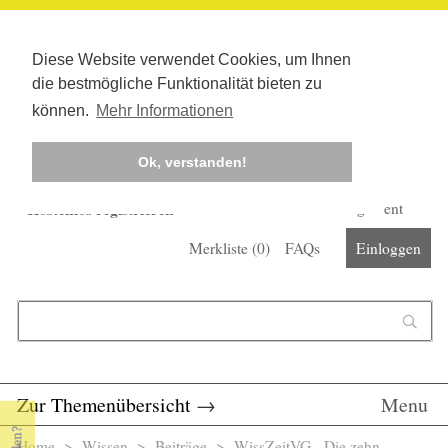
Diese Website verwendet Cookies, um Ihnen
die bestmögliche Funktionalität bieten zu
können.
Mehr Informationen
Ok, verstanden!
Kostenlos registrieren
Newsletter
Corona-Management
Merkliste (
0
)
FAQs
Einloggen
Suchformular
Suche
Zur Themenübersicht
→
Menu
Home
>
Wissen
>
Beiträge
> WissZeitVG - Die zehn