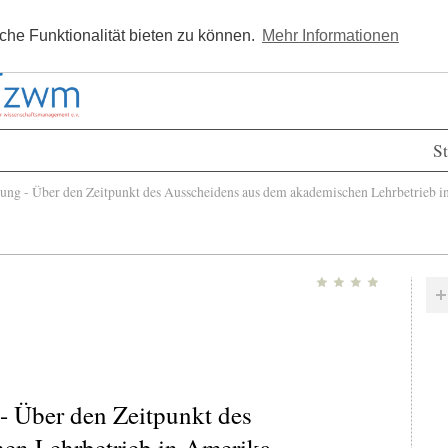
Kostenlos registrieren
Newsle
he Funktionalität bieten zu können.
Mehr Informationen
St
ng - Über den Zeitpunkt des Ausscheidens aus dem akademischen Lehrbetrieb 
- Über den Zeitpunkt des
en Lehrbetrieb in Amerika