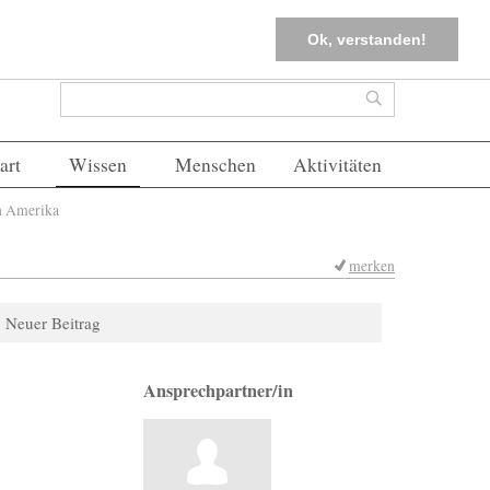
tter
Corona-Management
Merkliste (
0
)
FAQs
Einloggen
Ok, verstanden!
Suchformular
Suche
art
Wissen
Menschen
Aktivitäten
in Amerika
merken
Neuer Beitrag
Ansprechpartner/in