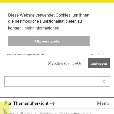
Diese Website verwendet Cookies, um Ihnen
die bestmögliche Funktionalität bieten zu
können.
Mehr Informationen
Ok, verstanden!
Kostenlos registrieren
Newsletter
Corona-Management
Merkliste (
0
)
FAQs
Einloggen
Suchformular
Suche
Zur Themenübersicht
→
Menu
Home
>
Wissen
>
Beiträge
> Die selbstbestimmte