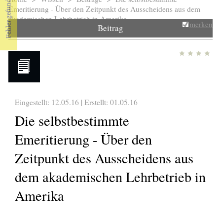
Sie sind hier
Emeritierung - Über den Zeitpunkt des Ausscheidens aus dem
akademischen Lehrbetrieb in Amerika
merken
Beitrag
Eingestellt: 12.05.16 | Erstellt:
01.05.16
Die selbstbestimmte
Emeritierung - Über den
Zeitpunkt des Ausscheidens aus
dem akademischen Lehrbetrieb in
Amerika