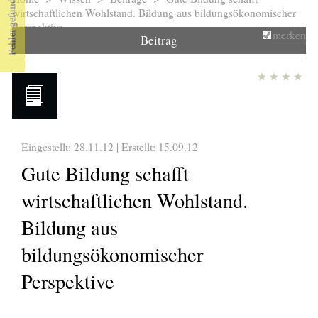
Sie sind hier
wirtschaftlichen Wohlstand. Bildung aus bildungsökonomischer
Perspektive
merken
Beitrag
Eingestellt: 28.11.12 | Erstellt:
15.09.12
Gute Bildung schafft
wirtschaftlichen Wohlstand.
Bildung aus
bildungsökonomischer
Perspektive