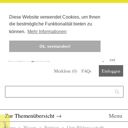
Diese Website verwendet Cookies, um Ihnen
die bestmögliche Funktionalität bieten zu
können.
Mehr Informationen
Ok, verstanden!
Kostenlos registrieren
Newsletter
Corona-Management
Merkliste (
0
)
FAQs
Einloggen
Suchformular
Suche
Zur Themenübersicht
→
Menu
Home
>
Wissen
>
Beiträge
> Gute Bildung schafft