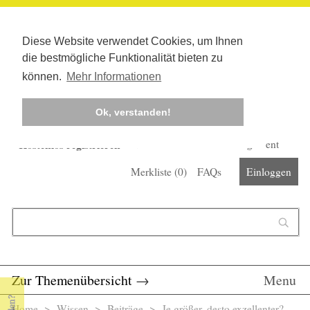
Diese Website verwendet Cookies, um Ihnen
die bestmögliche Funktionalität bieten zu
können.
Mehr Informationen
Ok, verstanden!
Kostenlos registrieren
Newsletter
Corona-Management
Merkliste (
0
)
FAQs
Einloggen
Suchformular
Suche
Zur Themenübersicht
→
Menu
Home
>
Wissen
>
Beiträge
> Je größer, desto exzellenter?