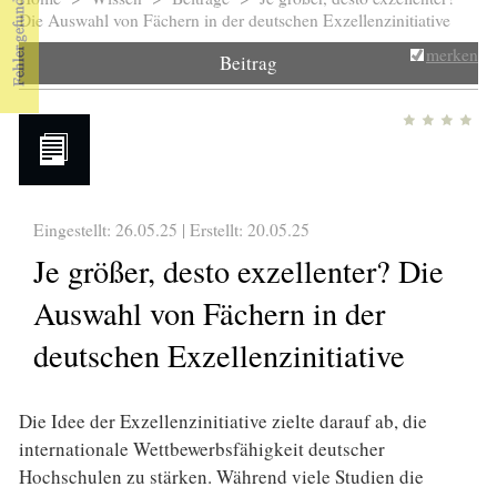
Sie sind hier
Die Auswahl von Fächern in der deutschen Exzellenzinitiative
merken
Beitrag
Eingestellt: 26.05.25 | Erstellt:
20.05.25
Je größer, desto exzellenter? Die
Auswahl von Fächern in der
deutschen Exzellenzinitiative
Die Idee der Exzellenzinitiative zielte darauf ab, die
internationale Wettbewerbsfähigkeit deutscher
Hochschulen zu stärken. Während viele Studien die