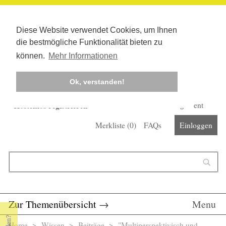
Diese Website verwendet Cookies, um Ihnen
die bestmögliche Funktionalität bieten zu
können.
Mehr Informationen
Ok, verstanden!
Kostenlos registrieren
Newsletter
Corona-Management
Merkliste (
0
)
FAQs
Einloggen
Suchformular
Suche
Zur Themenübersicht
→
Menu
Home
>
Wissen
>
Beiträge
> "Multiperspektivisch und