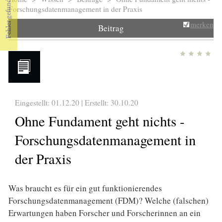
Sie sind hier
Forschungsdatenmanagement in der Praxis
merken
Beitrag
Eingestellt: 01.12.20 | Erstellt:
30.10.20
Ohne Fundament geht nichts -
Forschungsdatenmanagement in
der Praxis
Was braucht es für ein gut funktionierendes
Forschungsdatenmanagement (FDM)? Welche (falschen)
Erwartungen haben Forscher und Forscherinnen an ein