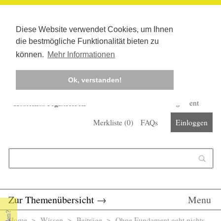
Diese Website verwendet Cookies, um Ihnen
die bestmögliche Funktionalität bieten zu
können.
Mehr Informationen
Ok, verstanden!
Kostenlos registrieren
Newsletter
Corona-Management
Merkliste (
0
)
FAQs
Einloggen
Suchformular
Suche
Zur Themenübersicht
→
Menu
Home
>
Wissen
>
Beiträge
> Ohne Fundament geht nichts -