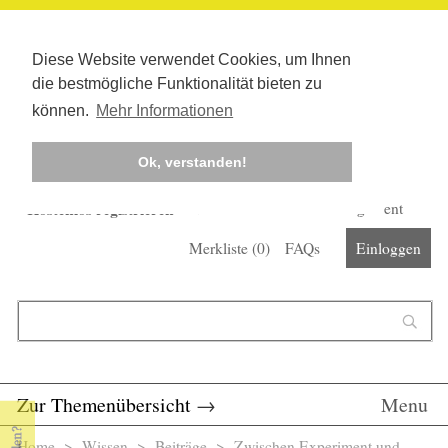
Diese Website verwendet Cookies, um Ihnen
die bestmögliche Funktionalität bieten zu
können.
Mehr Informationen
Ok, verstanden!
Kostenlos registrieren
Newsletter
Corona-Management
Merkliste (
0
)
FAQs
Einloggen
Suchformular
Suche
Zur Themenübersicht
→
Menu
Home
>
Wissen
>
Beiträge
> Zwischen Experiment und