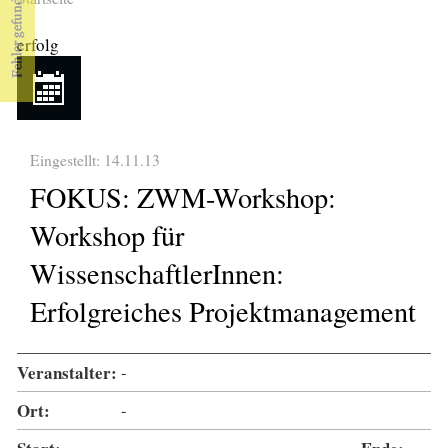
Sie sind hier
erfolg
Eingestellt: 14.11.13
FOKUS: ZWM-Workshop:
Workshop für
WissenschaftlerInnen:
Erfolgreiches Projektmanagement
Veranstalter:
-
Ort:
-