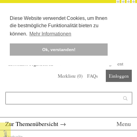
Diese Website verwendet Cookies, um Ihnen
die bestmögliche Funktionalität bieten zu
können.
Mehr Informationen
Ok, verstanden!
Kostenlos registrieren
Newsletter
Corona-Management
Merkliste (
0
)
FAQs
Einloggen
Suchformular
Suche
Zur Themenübersicht
→
Menu
Startseite