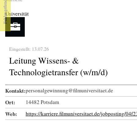
Sie sind hier
Universität
Eingestellt: 13.07.26
Leitung Wissens- &
Technologietransfer (w/m/d)
Kontakt:
personalgewinnung@filmuniversitaet.de
Ort:
14482 Potsdam
Web:
https://karriere.filmuniversitaet.de/jobposting