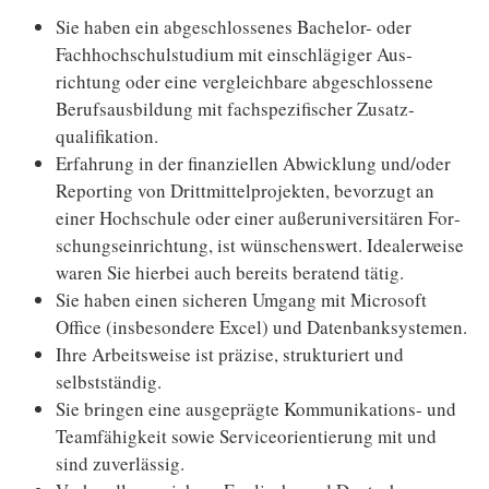
Sie haben ein abgeschlossenes Bachelor- oder
Fachhoch­schulstudium mit ein­schlägiger Aus­
richtung oder eine ver­gleich­bare abge­schlossene
Berufs­ausbildung mit fach­spezifischer Zusatz­
qualifikation.
Erfahrung in der finanziellen Abwicklung und/oder
Repor­ting von Dritt­mittel­projekten, be­vor­zugt an
einer Hoch­schule oder einer außer­universitären For­
schungs­einrichtung, ist wün­schens­wert. Idealer­weise
waren Sie hierbei auch bereits beratend tätig.
Sie haben einen sicheren Umgang mit Microsoft
Office (insbe­sondere Excel) und Daten­banksystemen.
Ihre Arbeitsweise ist präzise, strukturiert und
selbstständig.
Sie bringen eine ausgeprägte Kommuni­kations- und
Team­fähigkeit sowie Service­orientierung mit und
sind zuverlässig.