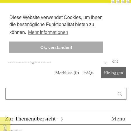
Diese Website verwendet Cookies, um Ihnen
die bestmögliche Funktionalität bieten zu
können.
Mehr Informationen
Ok, verstanden!
Kostenlos registrieren
Newsletter
Corona-Management
Merkliste (
0
)
FAQs
Einloggen
Suchformular
Suche
Zur Themenübersicht
→
Menu
Startseite